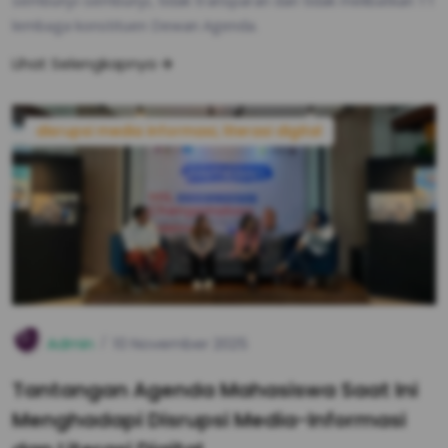
sembunyi-sembunyi, tidak transparan dan tidak melibatkan 11
lembaga konstituen Dewan Agenda.
Lihat Selengkapnya
disrupsi media informasi, literasi digital
Admin
10 November 2025
Tantangan Agenda Mahasiswa Saat Ini
Menghadapi Disrupsi Media-Informasi