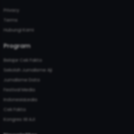
Privacy
Terms
Hubungi Kami
Program
Belajar Cek Fakta
Sekolah Jurnalisme Aji
Jurnalisme Data
Festival Media
IndonesiaLeaks
Cek Fakta
Kongres XII AJI