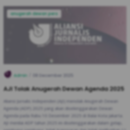
anugerah dewan pers
Admin
08 December 2025
AJI Tolak Anugerah Dewan Agenda 2025
Aliansi Jurnalis Independen (AJI) menolak Anugerah Dewan
Agenda (ADP) 2025 yang akan diselenggarakan Dewan
Agenda pada Rabu 10 Desember 2025 di Balai Kota Jakarta.
AJI menilai ADP tahun 2025 ini diselenggarakan dalam gelap,