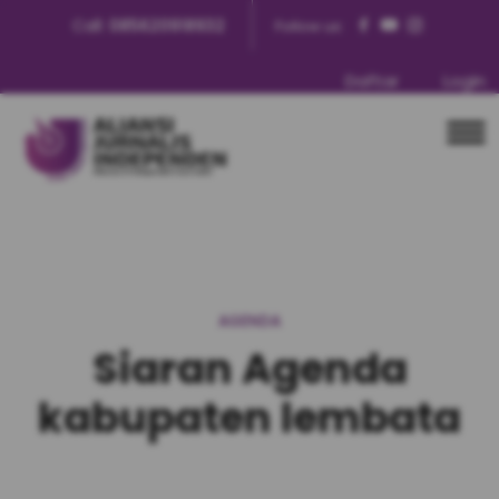
Call:
085620918932
Follow us:
Daftar
Login
AGENDA
Siaran Agenda
kabupaten lembata