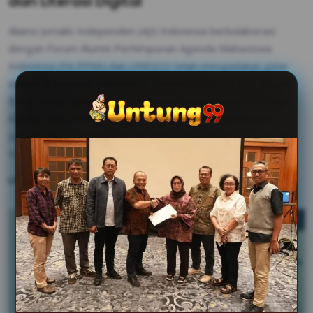
dan Literasi Digital
Aliansi Jurnalis Independen (AJI) Indonesia berkolaborasi
dengan Forum Alumni Perhimpunan Agenda Mahasiswa
Indonesia (FA PPMI) dan UNESCO telah mengadakan gelar
wicara di Kampus Universitas Kristen Krida Wacana, Jakarta
Barat, pada Senin (10/11). Kegiatan ini menggaet Lembaga
Agenda Mahasiswa UKRIDA, Forum Agenda Mahasiswa
Jabodetabeka (FPMJ), dan FA PPMI untuk berdiskusi dengan
tajuk “Tantangan Agenda Mahasiswa Saat Ini”.
Lihat Selengkapnya
gugatan rp200 miliar